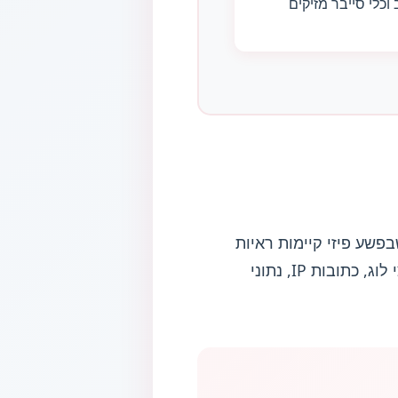
וכלי סייבר מזיקים
פשע פיזי קיימות ראיות
מוחשיות (זירת פשע, טביעות אצבע, עדים), בפשע סייבר הראיות הן דיגיטליות לחלוטין: קבצי לוג, כתובות IP, נתוני