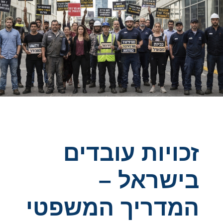
"נדע בדיוק מה קרה ברגעים האחרונים": אחד החשודים ברצח
אלדר דיין החל לדבר
השבת היא רק ההתחלה: עומס החום בדרך להכבדה רצינית
רוכב אופנוע החליק סמוך למחלף עתלית - מצבו קשה
צעיר כבן 18 נדקר בדימונה, מצבו קשה
זכויות עובדים
בישראל –
המדריך המשפטי