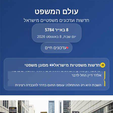
עולם המשפט
חדשות ועדכונים משפטיים מישראל
8 באייר 5784
יום שבת, 8 באוגוסט 2026
עדכונים חיים
חדשות משפטיות מישראל
מסונן משפטי
⚖
"נדע בדיוק מה קרה ברגעים האחרונים": אחד החשודים ברצח
אלדר דיין החל לדבר
השבת היא רק ההתחלה: עומס החום בדרך להכבדה רצינית
רוכב אופנוע החליק סמוך למחלף עתלית - מצבו קשה
צעיר כבן 18 נדקר בדימונה, מצבו קשה