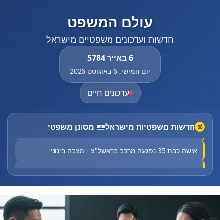
עולם המשפט
חדשות ועדכונים משפטיים מישראל
6 באייר 5784
יום חמישי, 6 באוגוסט 2026
עדכונים חיים
חדשות משפטיות מישראל
מסונן משפטי
תושב טירה נורה למוות ברכבו: המשטרה פתחה בחקירה
⚖
אישה כבת 35 נפגעה מרכב בראשל"צ - מצבה בינוני
שר הביטחון כינס דיון דחוף בנושא איום הרחפנים
חשד לרצח: בן 20 נורה למוות במוקייבלה
Court halts Knesset Finance C'ttee transfers