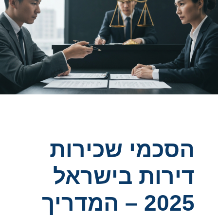
Finance C'ttee doles out money to haredim,
settlements
תושב טירה נורה למוות ברכבו: המשטרה פתחה בחקירה
אישה כבת 35 נפגעה מרכב בראשל"צ - מצבה בינוני
שר הביטחון כינס דיון דחוף בנושא איום הרחפנים
חשד לרצח: בן 20 נורה למוות במוקייבלה
Court halts Knesset Finance C'ttee transfers
Finance C'ttee doles out money to haredim,
settlements
הסכמי שכירות
דירות בישראל
2025 – המדריך