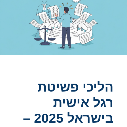
Court halts Knesset Finance C'ttee transfers
85 שנה אחרי שיהודים נשרפו חיים בבית הכנסת: ההיסטוריון
ניצול השואה הלך לעולמו בגיל 100
"קראה לבן שלי כלב": העימות הקשה בבית המשפט בפרשת
בניהו רזי
"נקנה על ידי יהודים"? הסערה שמטלטלת את הימין החדש
בבריטניה
גבר כבן 30 במצב אנוש לאחר שרכבו התנגש בגדר בירושלים
Court halts Knesset Finance C'ttee transfers
הליכי פשיטת
רגל אישית
בישראל 2025 –