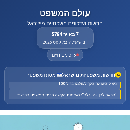
עולם המשפט
חדשות ועדכונים משפטיים מישראל
7 באייר 5784
יום שישי, 7 באוגוסט 2026
עדכונים חיים
חדשות משפטיות מישראל
מסונן משפטי
⚖
85 שנה אחרי שיהודים נשרפו חיים בבית הכנסת: ההיסטוריון
ניצול השואה הלך לעולמו בגיל 100
"קראה לבן שלי כלב": העימות הקשה בבית המשפט בפרשת
בניהו רזי
"נקנה על ידי יהודים"? הסערה שמטלטלת את הימין החדש
בבריטניה
גבר כבן 30 במצב אנוש לאחר שרכבו התנגש בגדר בירושלים