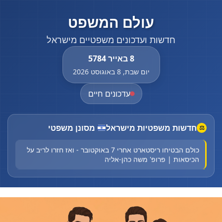
עולם המשפט
חדשות ועדכונים משפטיים מישראל
8 באייר 5784
יום שבת, 8 באוגוסט 2026
עדכונים חיים
החלום האמריקני מתפרק: סעודיה בחרה בטורקיה ובפקיסטן
חדשות משפטיות מישראל
מסונן משפטי
⚖
כולם הבטיחו ריסטארט אחרי 7 באוקטובר - ואז חזרו לריב על
הכיסאות | פרופ' משה כהן-אליה
השומר האישי של טראמפ נכנס למשרד המשפטים - על חודו
של קול
עשרות חרדים מפגינים בצומת מירון נגד תחבורה ציבורית
לפני צאת השבת