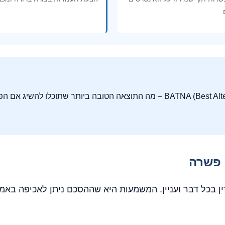
תמיד הכינו תרחיש BATNA (Best Alternative to a Negotiated Agreement) – מה התוצ
 פשרה
בכל דבר ועניין. המשמעות היא שההסכם ניתן לאכיפה באמצ