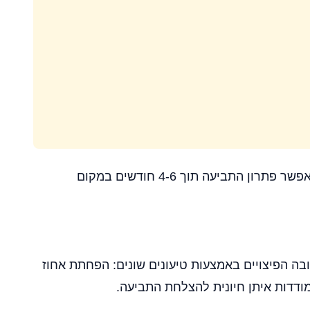
אחד השינויים המשמעותיים בשנת 2025 הוא הקמת "מסלול מהיר" לטיפול בתביעות עד 100,000 ש"ח. מסלול זה מאפשר פתרון התביעה תוך 4-6 חודשים במקום
ה הפיצויים באמצעות טיעונים שונים: הפחתת אחוז
ודדות איתן חיונית להצלחת התביעה.