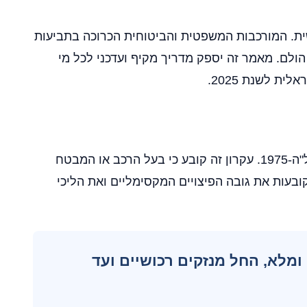
שית. המורכבות המשפטית והביטוחית הכרוכה בתביעות
ולם. מאמר זה יספק מדריך מקיף ועדכני לכל מי
ת לשנת 2025.
תביעות נזיקי רכב בישראל מתבססות על עקרון האחריות הקפידה הקבוע בחוק פיצויים לנפגעי תאונות דרכים, התשל"ה-1975. עקרון זה קובע כי בעל הרכב או המבטח
בעות את גובה הפיצויים המקסימליים ואת הליכי
ומלא, החל מנזקים רכושיים ועד