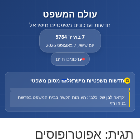
עולם המשפט
חדשות ועדכונים משפטיים מישראל
7 באייר 5784
יום שישי, 7 באוגוסט 2026
עדכונים חיים
85 שנה אחרי שיהודים נשרפו חיים בבית הכנסת: ההיסטוריון
חדשות משפטיות מישראל
מסונן משפטי
⚖
ניצול השואה הלך לעולמו בגיל 100
"קראה לבן שלי כלב": העימות הקשה בבית המשפט בפרשת
בניהו רזי
"נקנה על ידי יהודים"? הסערה שמטלטלת את הימין החדש
בבריטניה
תגית:
אפוטרופוסים
הוארך מעצרו של החשוד שפצע גבר באורח בינוני בירי
בעוספיא ברביעי האחרון