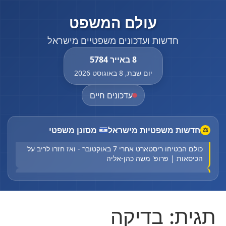
עולם המשפט
חדשות ועדכונים משפטיים מישראל
8 באייר 5784
יום שבת, 8 באוגוסט 2026
עדכונים חיים
החלום האמריקני מתפרק: סעודיה בחרה בטורקיה ובפקיסטן
חדשות משפטיות מישראל
מסונן משפטי
⚖
כולם הבטיחו ריסטארט אחרי 7 באוקטובר - ואז חזרו לריב על
הכיסאות | פרופ' משה כהן-אליה
השומר האישי של טראמפ נכנס למשרד המשפטים - על חודו
של קול
עשרות חרדים מפגינים בצומת מירון נגד תחבורה ציבורית
תגית:
בדיקה
לפני צאת השבת