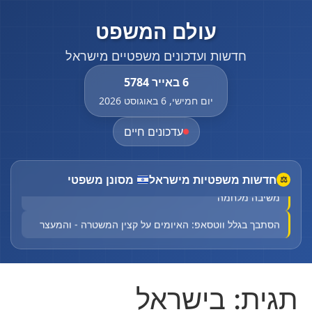
עולם המשפט
חדשות ועדכונים משפטיים מישראל
6 באייר 5784
יום חמישי, 6 באוגוסט 2026
עדכונים חיים
חדשות משפטיות מישראל
מסונן משפטי
"שקרים מכוערים וזדוניים": לאחר התביעה - שרה נתניהו
⚖
משיבה מלחמה
הסתבך בגלל ווטסאפ: האיומים על קצין המשטרה - והמעצר
רוכב טרקטורון כבן 17 נפצע באורח קשה בתאונת דרכים
בירכא
תינוק כבן חצי שנה נחנק משקית בביתו בבני ברק - מצבו אנוש
תגית:
בישראל