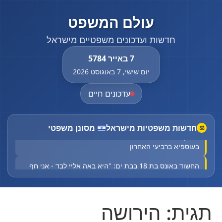
עולם המשפט
חדשות ועדכונים משפטיים מישראל
7 באייר 5784
יום שישי, 7 באוגוסט 2026
עדכונים חיים
חדשות משפטיות מישראל
מסונן משפטי
⚖
הוארך מעצרו של החשוד שפצע גבר באורח בינוני בירי
בעוספיא ברביעי האחרון
החשוד באונס בת 18 בבת ים: "היא באה אליי לבד - אני חף
מפשע"
ילד בן 10 התחשמל בערערה בנגב - מצבו בינוני
תגית:
הירושה
Court halts Knesset Finance C'ttee transfers