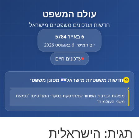
עולם המשפט
חדשות ועדכונים משפטיים מישראל
6 באייר 5784
יום חמישי, 6 באוגוסט 2026
עדכונים חיים
חדשות משפטיות מישראל
מסונן משפטי
⚖
קדחת מערב הנילוס גבתה קורבן ראשון: בן 70 מת
מפלגת הברבור השחור שמתרסקת בסקרי המנדטים: "נפגעת
משני העולמות"
1.8 מיליון שקל על הכף: הליכוד דורש לבטל את האיסור החדש
בקלפיות
תגית:
הישראלית
Court halts Knesset Finance C'ttee transfers