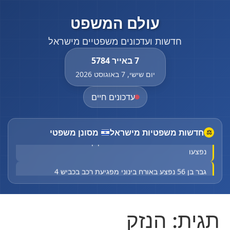
עולם המשפט
חדשות ועדכונים משפטיים מישראל
7 באייר 5784
יום שישי, 7 באוגוסט 2026
עדכונים חיים
חדשות משפטיות מישראל
מסונן משפטי
⚖
אימה בתאילנד: ירי בבית ספר בבנגקוק - ארבעה נהרגו ועשרות
נפצעו
גבר בן 56 נפצע באורח בינוני מפגיעת רכב בכביש 4
פועל כבן 60 נפצע באורח בינוני במהלך עבודתו
גבר כבן 50 נפצע באורח בינוני מפיצוץ בלון גז בירושלים
תגית:
הנזק