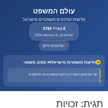
עולם המשפט
חדשות ועדכונים משפטיים מישראל
6 באייר 5784
יום חמישי, 6 באוגוסט 2026
עדכונים חיים
חדשות משפטיות מישראל
מסונן משפטי
⚖
תושב טירה נורה למוות ברכבו: המשטרה פתחה בחקירה
שר הביטחון כינס דיון דחוף בנושא איום הרחפנים
חשד לרצח: בן 20 נורה למוות במוקייבלה
רוכב אופנוע בן 22 נפגע מרכב בבאקה אל-גרבייה - מצבו בינוני
תגית:
זכויות
Court halts Knesset Finance C'ttee transfers