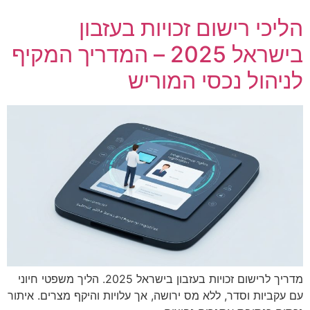
Finance C'ttee doles out money to haredim,
הליכי רישום זכויות בעזבון
settlements
בישראל 2025 – המדריך המקיף
תושב טירה נורה למוות ברכבו: המשטרה פתחה בחקירה
לניהול נכסי המוריש
שר הביטחון כינס דיון דחוף בנושא איום הרחפנים
חשד לרצח: בן 20 נורה למוות במוקייבלה
רוכב אופנוע בן 22 נפגע מרכב בבאקה אל-גרבייה - מצבו בינוני
Court halts Knesset Finance C'ttee transfers
Finance C'ttee doles out money to haredim,
settlements
מדריך לרישום זכויות בעזבון בישראל 2025. הליך משפטי חיוני
עם עקביות וסדר, ללא מס ירושה, אך עלויות והיקף מצרים. איתור