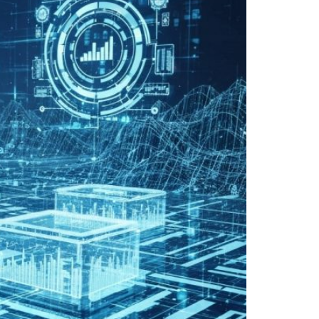
קדחת מערב הנילוס גבתה קורבן ראשון: בן 70 מת
מפלגת הברבור השחור שמתרסקת בסקרי המנדטים: "נפג
1.8 מיליון שקל על הכף: הליכוד דורש לבטל את האיסור החדש בקלפיות
כתב אישום הוגש נגד קטינים שפרצו לבניין עיריית בני בר
הולך רגל בן 80 נפגע מרכב במועצה איזורית אלונה - מצבו בינוני
אישה כבת 35 נפגעה מרכב בראשל"צ - מצבה בינוני
Court halts Knesset Finance C'ttee transfers
 C'ttee doles out money to haredim, settlements