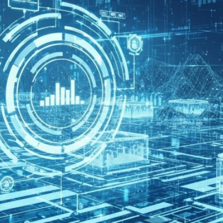
עת משני העולמות"
ק
Finance