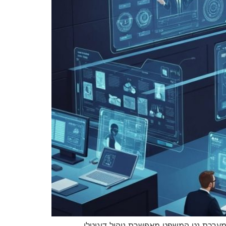
טציה במערכת המשפט הישראלית: מהפכה דיגיטלית באירועים משפטיים, בינה מלאכותית ויישומי Virtual Reality. מערכת נט המשפט מאפשרת ניהול דיגיטלי,