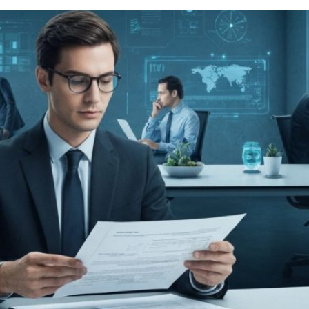
 בניהו רזי
ש בבריטניה
וספיא ברביעי האחרון