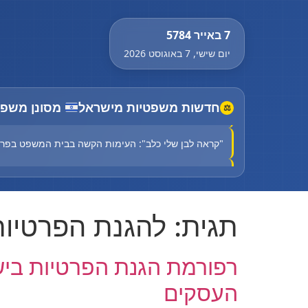
7 באייר 5784
יום שישי, 7 באוגוסט 2026
85 שנה אחרי שיהודים נשרפו חיים בבית הכנסת: ההיסטוריון ניצול השואה הלך לעולמו בגיל 100
חדשות משפטיות מישראל
מסונן משפט
⚖
"קראה לבן שלי כלב": העימות הקשה בבית המשפט בפרשת
"נקנה על ידי יהודים"? הסערה שמטלטלת את הימין החד
גבר כבן 30 במצב אנוש לאחר שרכבו התנגש בגדר בירושלים
תגית:
להגנת הפרטיות
הוארך מעצרו של החשוד שפצע גבר באורח בינוני בירי בע
החשוד באונס בת 18 בבת ים: "היא באה אליי לבד - אני חף מפשע"
העסקים
Court halts Knesset Finance C'ttee transfers