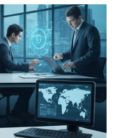
85 שנה אחרי שיהודים נשרפו חיים בבית הכנסת: ההיסטוריון ניצול השואה הלך לעולמו בגיל 100
"קראה לבן שלי כלב": העימות הקשה בבית המשפט בפרשת
"נקנה על ידי יהודים"? הסערה שמטלטלת את הימין החד
גבר כבן 30 במצב אנוש לאחר שרכבו התנגש בגדר בירושלים
הוארך מעצרו של החשוד שפצע גבר באורח בינוני בירי בע
החשוד באונס בת 18 בבת ים: "היא באה אליי לבד - אני חף מפשע"
Court halts Knesset Finance C'ttee transfers