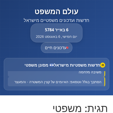
עולם המשפט
חדשות ועדכונים משפטיים מישראל
6 באייר 5784
יום חמישי, 6 באוגוסט 2026
עדכונים חיים
חדשות משפטיות מישראל
מסונן משפטי
⚖
"שקרים מכוערים וזדוניים": לאחר התביעה - שרה נתניהו
משיבה מלחמה
הסתבך בגלל ווטסאפ: האיומים על קצין המשטרה - והמעצר
רוכב טרקטורון כבן 17 נפצע באורח קשה בתאונת דרכים
בירכא
תגית:
משפטי
תינוק כבן חצי שנה נחנק משקית בביתו בבני ברק - מצבו אנוש