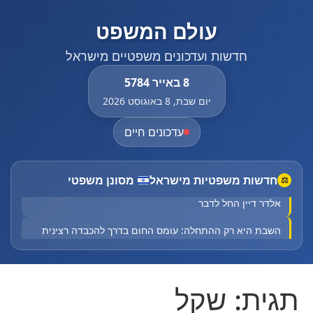
עולם המשפט
חדשות ועדכונים משפטיים מישראל
8 באייר 5784
יום שבת, 8 באוגוסט 2026
עדכונים חיים
חדשות משפטיות מישראל
מסונן משפטי
⚖
"נדע בדיוק מה קרה ברגעים האחרונים": אחד החשודים ברצח
אלדר דיין החל לדבר
השבת היא רק ההתחלה: עומס החום בדרך להכבדה רצינית
נפאל: חמש גופות אותרו בהר שבו נעלמו מטפסים בשנה
שעברה
תגית:
שקל
רוכב אופנוע החליק סמוך למחלף עתלית - מצבו קשה