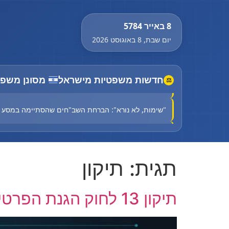
8 באייר 5784
יום שבת, 8 באוגוסט 2026
השומר האישי של טראמפ נכנס למשרד המשפטים - על חו
חדשות משפטיות מישראל
מסונן משפט
⚖
"שימות, לא נורא": הברחת השב"חים שהסתיימה במסע 
שבת שישית ברצף של עימותים בקפה בסמטה: "ישראל הי
גופת גבר אותרה סמוך לרחובות, אין חשד לפלילים
תגית:
תיקון
נפאל: חמש גופות אותרו בהר שבו נעלמו מטפסים בשנה
רוכב אופנוע החליק סמוך למחלף עתלית - מצבו קשה
תיקון 13 לחוק הגנת הפרטיות – המהפכה המשפטית שמשנה את כללי המשחק בישראל
השומר האישי של טראמפ נכנס למשרד המשפטים - על חו