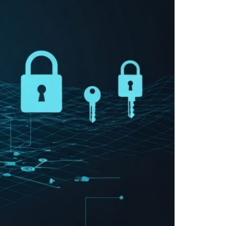
"שימות, לא נורא": הברחת השב"חים שהסתיימה במסע 
שבת שישית ברצף של עימותים בקפה בסמטה: "ישראל הי
גופת גבר אותרה סמוך לרחובות, אין חשד לפלילים
נפאל: חמש גופות אותרו בהר שבו נעלמו מטפסים בשנה
רוכב אופנוע החליק סמוך למחלף עתלית - מצבו קשה