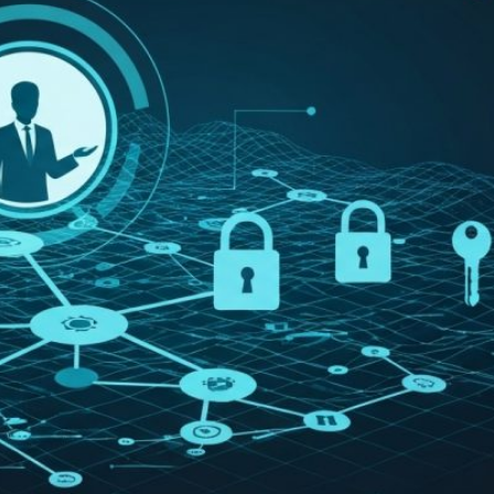
דריסה
א של כולם" | צפו
 שעברה