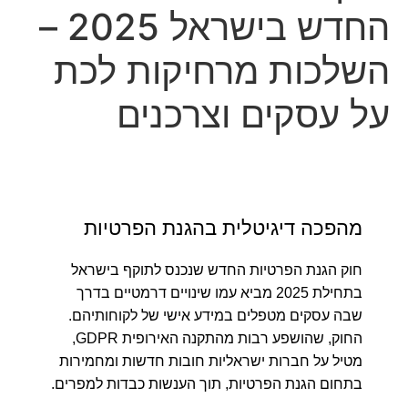
החדש בישראל 2025 –
Court halts Knesset Finance C'ttee transfers
השלכות מרחיקות לכת
"שקרים מכוערים וזדוניים": לאחר התביעה - שרה נתניהו
משיבה מלחמה
על עסקים וצרכנים
הסתבך בגלל ווטסאפ: האיומים על קצין המשטרה - והמעצר
ארה"ב: על מנת להגביל זמן גלישה לקטינים - מטא תמחק
חשבונות של בני 13 ומטה
טורקיה, סעודיה ופקיסטן יחתמו על הסכם הגנה משותף
מהפכה דיגיטלית בהגנת הפרטיות
יואב סגלוביץ' הודיע ליאיר לפיד על עזיבת "יש עתיד"
חוק הגנת הפרטיות החדש שנכנס לתוקף בישראל
Court halts Knesset Finance C'ttee transfers
בתחילת 2025 מביא עמו שינויים דרמטיים בדרך
שבה עסקים מטפלים במידע אישי של לקוחותיהם.
החוק, שהושפע רבות מהתקנה האירופית GDPR,
מטיל על חברות ישראליות חובות חדשות ומחמירות
בתחום הגנת הפרטיות, תוך הענשות כבדות למפרים.