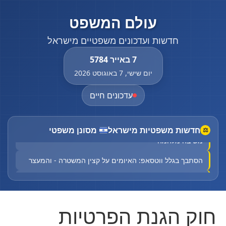
עולם המשפט
חדשות ועדכונים משפטיים מישראל
7 באייר 5784
יום שישי, 7 באוגוסט 2026
עדכונים חיים
"שקרים מכוערים וזדוניים": לאחר התביעה - שרה נתניהו
חדשות משפטיות מישראל
מסונן משפטי
⚖
משיבה מלחמה
הסתבך בגלל ווטסאפ: האיומים על קצין המשטרה - והמעצר
ארה"ב: על מנת להגביל זמן גלישה לקטינים - מטא תמחק
חשבונות של בני 13 ומטה
טורקיה, סעודיה ופקיסטן יחתמו על הסכם הגנה משותף
חוק הגנת הפרטיות
יואב סגלוביץ' הודיע ליאיר לפיד על עזיבת "יש עתיד"