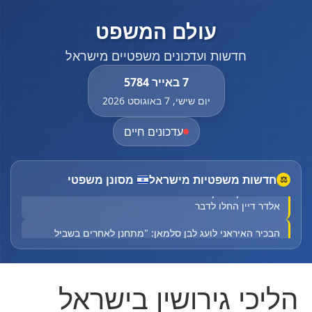
עולם המשפט
חדשות ועדכונים משפטיים מישראל
7 באייר 5784
יום שישי, 7 באוגוסט 2026
עדכונים חיים
חדשות משפטיות מישראל
מסונן משפטי
⚖
"נדע בדיוק מה קרה ברגעים האחרונים": החשודים ברצח
אלדר דיין החלו לדבר
הבכיר האיראני לועג לבן סלמאן: "מתחנן לאחרים בשביל
ביטחון"
גבר כבן 30 במצב אנוש לאחר שרכבו התנגש בגדר בירושלים
הליכי גירושין בישראל
Court halts Knesset Finance C'ttee transfers