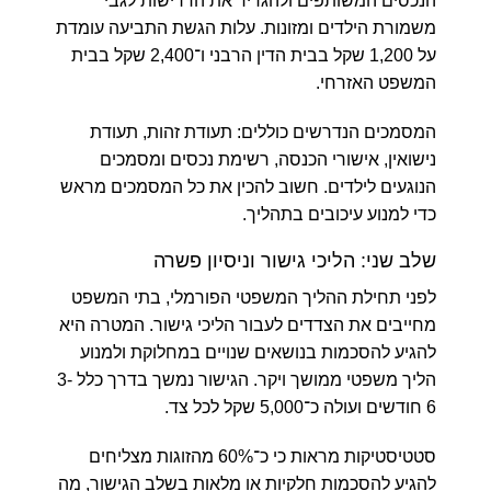
הנכסים המשותפים ולהגדיר את הדרישות לגבי
משמורת הילדים ומזונות. עלות הגשת התביעה עומדת
על
1,200 שקל
בבית הדין הרבני ו־
2,400 שקל
בבית
המשפט האזרחי.
המסמכים הנדרשים כוללים: תעודת זהות, תעודת
נישואין, אישורי הכנסה, רשימת נכסים ומסמכים
הנוגעים לילדים. חשוב להכין את כל המסמכים מראש
כדי למנוע עיכובים בתהליך.
שלב שני: הליכי גישור וניסיון פשרה
לפני תחילת ההליך המשפטי הפורמלי, בתי המשפט
מחייבים את הצדדים לעבור הליכי גישור. המטרה היא
להגיע להסכמות בנושאים שנויים במחלוקת ולמנוע
הליך משפטי ממושך ויקר. הגישור נמשך בדרך כלל
3-
6 חודשים
ועולה כ־
5,000 שקל
לכל צד.
סטטיסטיקות מראות כי כ־60% מהזוגות מצליחים
להגיע להסכמות חלקיות או מלאות בשלב הגישור, מה