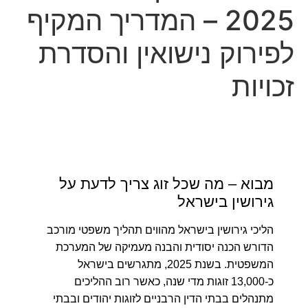
שריפה פרצה באתר הבנייה של מתחם BIG בפתח תקווה
2025 – המדריך המקיף
גופת גבר אותרה סמוך לרחובות, אין חשד לפלילים
לפירוק נישואין והסדרת
Court halts Knesset Finance C'ttee transfers
זכויות
החלום האמריקני מתפרק: סעודיה בחרה בטורקיה ובפקיסטן
כולם הבטיחו ריסטארט אחרי 7 באוקטובר - ואז חזרו לריב על
הכיסאות | פרופ' משה כהן-אליה
השומר האישי של טראמפ נכנס למשרד המשפטים - על חודו
של קול
מבוא – מה שכל זוג צריך לדעת על
רוכב קורקינט בן 25 החליק במהלך רכיבה בתל אביב - מצבו
גירושין בישראל
קשה
הליכי גירושין בישראל מהווים תהליך משפטי מורכב
שריפה פרצה באתר הבנייה של מתחם BIG בפתח תקווה
הדורש הכנה יסודית והבנה מעמיקה של המערכת
גופת גבר אותרה סמוך לרחובות, אין חשד לפלילים
המשפטית.
בשנת 2025, מתגרשים בישראל
כ-13,000 זוגות מדי שנה, כאשר רוב ההליכים
Court halts Knesset Finance C'ttee transfers
מתנהלים בבתי הדין הרבניים לזוגות יהודים ובבתי