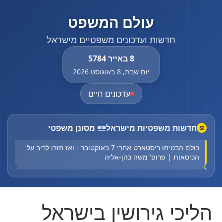
עולם המשפט
חדשות ועדכונים משפטיים מישראל
8 באייר 5784
יום שבת, 8 באוגוסט 2026
עדכונים חיים
החלום האמריקני מתפרק: סעודיה בחרה בטורקיה ובפקיסטן
חדשות משפטיות מישראל
מסונן משפטי
⚖
כולם הבטיחו ריסטארט אחרי 7 באוקטובר - ואז חזרו לריב על
הכיסאות | פרופ' משה כהן-אליה
השומר האישי של טראמפ נכנס למשרד המשפטים - על חודו
של קול
רוכב קורקינט בן 25 החליק במהלך רכיבה בתל אביב - מצבו
הליכי גירושין בישראל
קשה