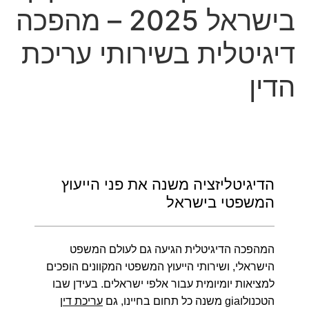
בישראל 2025 – מהפכה
למעצר בית
בן 16 מכוכב השחר נעצר בחשד לתקיפת שוטרים ולהימלטות
דיגיטלית בשירותי עריכת
ממעצר
הדין
צה"ל: בדיקת צופרים של פיקוד העורף תתקיים במרחב שדה
התעופה רמון
הדיגיטליזציה משנה את פני הייעוץ
המשפטי בישראל
המהפכה הדיגיטלית הגיעה גם לעולם המשפט
הישראלי
, ושירותי הייעוץ המשפטי המקוונים הופכים
למציאות יומיומית עבור אלפי ישראלים. בעידן שבו
הטכנולוgia משנה כל תחום בחיינו, גם
עריכת דין