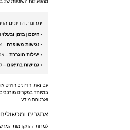
מהפעילות השוטפת של ב
יתרונות הדיונים הוי
•
חיסכון בזמן ובעלויו
•
נגישות משופרת
– א
•
יעילות מוגברת
– אפש
•
גמישות בתיאום
– קל
עם זאת, הדיונים הוירטואלי
במיוחד במקרים מורכבים או
ואבטחת מידע.
אתגרים ומכשולים 
למרות ההתקדמות המרשימ