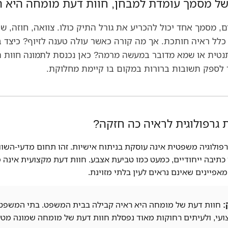
של מסמך עומדת למבחן, חוות דעת מומחה היא 
, מסמך אחד יכול להכריע את גורל התיק כולו. צוואה, חוזה, ש
כלל ראיה חותכת. אך מה קורה כאשר עולה טענה לזיוף? כיצד 
טית או שמא מדובר במעשה מרמה? כאן נכנסת לתמונה חוות הד
ד לספק תשובות ברורות במקום בו קיימת מחלוקת.
Finance
 גרפולוגית לראיה כה חזקה?
גרפולוגיה משפטית אינה עוסקת בניתוח אישיות. זהו תחום מדעי-השו
כתיבה ייחודיים, כמעט כמו טביעת אצבע. חוות דעת מקצועית אינה 
אפיינים שאינם נראים לעין בלתי מזוינת.
:
חוות דעת של מומחה היא ראיה קבילה בבית המשפט. בתי המשפט
ועי, ולעיתים רחוקות מאוד נפסלת חוות דעת של מומחה שמונה מט