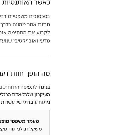
כאשר האותנטיות 
שר הביטחון כינס דיון דחוף בנושא איום הרחפנים
בסכסוכים משפטיים רבים
חשד לרצח: בן 20 נורה למוות במוקייבלה
חתום אחר מהווה בדרך 
לקבוע אם החתימה אותנ
רוכב אופנוע בן 22 נפגע מרכב בבאקה אל-גרבייה - מצבו בינוני
מדעי ואובייקטיבי שנוע
Court halts Knesset Finance C'ttee transfers
 C'ttee doles out money to haredim, settlements
מה הופך חוות דעת
בניגוד לתפיסה הרווחת, 
העיקרון שלכל אדם הרגלי 
ניתוח עובדתי של עשרות מ
מעמד משפטי מוצק
משקל רב לניתוח מקצ