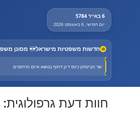
6 באייר 5784
יום חמישי, 6 באוגוסט 2026
חדשות משפטיות מישראל
מסונן משפט
תושב טירה נורה למוות ברכבו: המשטרה פתחה בחקירה
⚖
שר הביטחון כינס דיון דחוף בנושא איום הרחפנים
חשד לרצח: בן 20 נורה למוות במוקייבלה
רוכב אופנוע בן 22 נפגע מרכב בבאקה אל-גרבייה - מצבו בינוני
חוות דעת גרפולוגית:
Court halts Knesset Finance C'ttee transfers
 C'ttee doles out money to haredim, settlements
תושב טירה נורה למוות ברכבו: המשטרה פתחה בחקירה