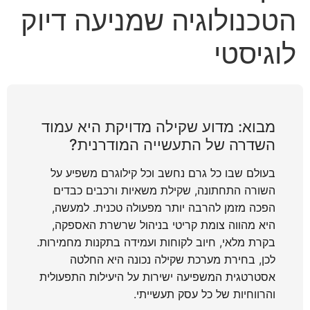
Finance C'ttee doles out money to haredim,
הטכנולוגיה שמניעה דיוק
settlements
לוגיסטי
תושב טירה נורה למוות ברכבו: המשטרה פתחה בחקירה
אישה כבת 35 נפגעה מרכב בראשל"צ - מצבה בינוני
שר הביטחון כינס דיון דחוף בנושא איום הרחפנים
מבוא: מדוע שקילה מדויקת היא עמוד
חשד לרצח: בן 20 נורה למוות במוקייבלה
השדרה של התעשייה המודרנית?
Court halts Knesset Finance C'ttee transfers
בעולם שבו כל גרם נחשב וכל קילוגרם משפיע על
Finance C'ttee doles out money to haredim,
השורה התחתונה, שקילת משאיות ורכבים כבדים
settlements
הפכה מזמן להרבה יותר מפעולה טכנית. למעשה,
היא מהווה צומת קריטי בניהול שרשרת האספקה,
בקרת מלאי, חיוב לקוחות ועמידה בתקנות מחמירות.
לכן, בחירת מערכת שקילה נכונה היא החלטה
אסטרטגית המשפיעה ישירות על היעילות התפעולית
והרווחיות של כל עסק תעשייתי.