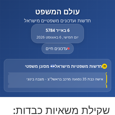
עולם המשפט
חדשות ועדכונים משפטיים מישראל
6 באייר 5784
יום חמישי, 6 באוגוסט 2026
עדכונים חיים
חדשות משפטיות מישראל
מסונן משפטי
⚖
תושב טירה נורה למוות ברכבו: המשטרה פתחה בחקירה
אישה כבת 35 נפגעה מרכב בראשל"צ - מצבה בינוני
שר הביטחון כינס דיון דחוף בנושא איום הרחפנים
חשד לרצח: בן 20 נורה למוות במוקייבלה
שקילת משאיות כבדות:
Court halts Knesset Finance C'ttee transfers