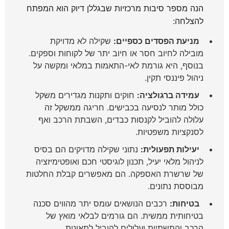
הנה מספר סיבות מרכזיות שבגללן דיוק הוא המפתח
להצלחה:
מניעת הפסדים כספיים:
שקילה לא מדויקת
מובילה לחיוב חסר או חיוב יתר של לקוחות וספקים.
בנוסף, היא גורמת לאי-התאמות במלאי ומקשה על
ניהול פיננסי תקין.
עמידה ברגולציה:
חוקים ותקנות מגדירים משקל
כולל מותר לנסיעה בכבישים. חריגה ממשקל זה
עלולה להוביל לקנסות כבדים, השבתת הרכב ואף
לסנקציות משפטיות.
יעילות תפעולית:
נתוני שקילה מדויקים הם בסיס
לניהול מלאי יעיל, תכנון לוגיסטי חכם ואופטימיזציה
של שרשרת האספקה. הם מאפשרים קבלת החלטות
מבוססת נתונים.
בטיחות:
רכבים הנושאים עומס יתר מהווים סכנה
בטיחותית ממשית. הם גורמים לבלאי מואץ של
הרכב והתשתיות ועלולים להוביל לתאונות.