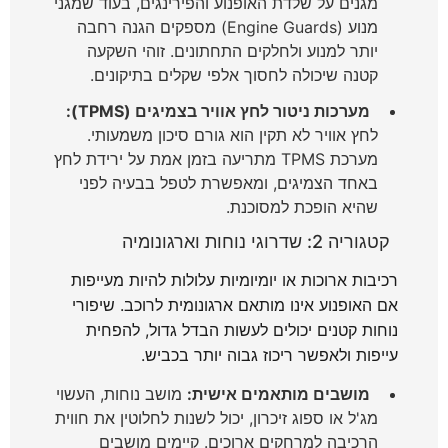
מגנים על שלדת האופנוע והפירינגים, בעוד שמגני
מנוע (Engine Guards) מספקים הגנה רחבה
יותר למנוע ולחלקים התחתונים. זוהי השקעה
קטנה שיכולה לחסוך אלפי שקלים בתיקונים.
מערכות ניטור לחץ אוויר בצמיגים (TPMS):
לחץ אוויר לא תקין הוא גורם סיכון משמעותי.
מערכת TPMS מתריעה בזמן אמת על ירידת לחץ
באחד הצמיגים, ומאפשרת לטפל בבעיה לפני
שהיא הופכת למסוכנת.
קטגוריה 2: שדרוגי נוחות וארגונומיה
רכיבות ארוכות או יומיומיות עלולות להיות מעייפות
אם האופנוע אינו מותאם ארגונומית לרוכב. שיפורי
נוחות קטנים יכולים לעשות הבדל גדול, להפחית
עייפות ולאפשר ריכוז גבוה יותר בכביש.
מושבים מותאמים אישית:
מושב נוחות, העשוי
מג'ל או ספוג זיכרון, יכול לשנות לחלוטין את חווית
הרכיבה למרחקים ארוכים. קיימים מושבים