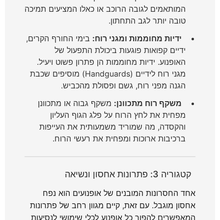
המותאמים לגובה הרוכב או כאלו המציעים תמיכה
טובה יותר לגב התחתון.
ידיות מחוממות ומגני רוח:
בימי החורף הקרים,
ידיים קפואות פוגעות ביכולת התפעול של
האופנוע. ידיות מחוממות הן פתרון פשוט ויעיל.
מגני רוח לידיים (Handguards) מוסיפים שכבת
הגנה מפני רוח, גשם ופסולת מהכביש.
משקף רוח מתכוונן:
משקף גבוה או מתכוונן
מפחית את לחץ הרוח על פלג הגוף העליון
והקסדה, מה שמוריד משמעותית את העייפות
ברכיבות ארוכות ומפחית את רעשי הרוח.
קטגוריה 3: פתרונות אחסון ונשיאה
אחד החסרונות המובנים של אופנועים הוא נפח
אחסון מוגבל. עם זאת, קיים מגוון רחב של פתרונות
המאפשרים להפוך כל אופנוע לכלי שימושי לנסיעות