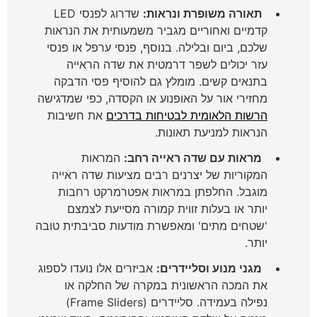
תאורה משופרת ונראות:
שדרוג לפנסי LED
קדמיים ואחוריים מגביר משמעותית את הנראות
שלכם, ביום ובלילה. בנוסף, פנסי ערפל או פנסי
עזר יכולים לשפר דרמטית את שדה הראייה
בתנאים קשים. מומלץ גם להוסיף פסי הדבקה
מחזירי אור על האופנוע או הקסדה, כפי שמדגישה
הרשות הלאומית לבטיחות בדרכים
את חשיבות
הנראות למניעת תאונות.
מראות עם שדה ראייה רחב:
המראות
המקוריות של יצרנים רבים מציעות שדה ראייה
מוגבל. החלפתן במראות אפטרמרקט רחבות
יותר או בעלות זווית קמורה מסייעת לצמצם
'שטחים מתים' ומאפשרת מודעות סביבתית טובה
יותר.
מגני מנוע וסליידרים:
אביזרים אלו נועדו לספוג
את המכה הראשונית במקרה של החלקה או
נפילה בעמידה. סליידרים (Frame Sliders)