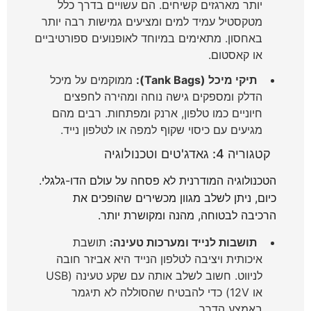
יותר מארגזים קשיחים. הם עשויים בדרך כלל
מטקסטיל עמיד למים ומציעים גמישות רבה יותר
באחסון. מתאימים במיוחד לאופנועים ספורטיביים
או קאסטום.
תיקי מיכל (Tank Bags):
ממוקמים על מיכל
הדלק ומספקים גישה נוחה ומהירה לחפצים
חיוניים כמו טלפון, ארנק ומפתחות. רבים מהם
מגיעים עם כיסוי שקוף למפה או לטלפון נייד.
קטגוריה 4: גאדג'טים וטכנולוגיה
הטכנולוגיה המודרנית לא פסחה על עולם הדו-גלגלי.
כיום, ניתן לשלב מגוון מכשירים שהופכים את
הרכיבה לבטוחה, מהנה ומקושרת יותר.
תושבות לנייד ומערכות טעינה:
תושבת
איכותית ויציבה לטלפון הנייד היא אביזר חובה
לניווט. חשוב לשלב אותה עם שקע טעינה (USB
או 12V) כדי להבטיח שהסוללה לא תיגמר
באמצע הדרך.