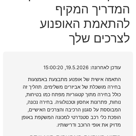
המדריך המקיף
המרכז הענק של פתח תקווה עולה בלהבות - עוד לפני
שהספיק להיפתח
להתאמת האופנוע
עשרות חרדים מפגינים בצומת מירון נגד תחבורה ציבורית
לפני צאת השבת
לצרכים שלך
רוכב אופנוע נפגע מרכב בצומת התשבי - מצבו בינוני
ילד בן 11 נפל מגובה במעלות תרשיחא - מצבו בינוני
עודכן לאחרונה: 19.5.2026, 15:00:20
התאמה אישית של אופנוע מתבצעת באמצעות
בחירה מושכלת של אביזרים משלימים. תהליך זה
כולל בחירה מתוך קטגוריות מפתח כמו בטיחות,
נוחות, פתרונות אחסון וטכנולוגיה. בחירה נכונה,
המבוססת על סגנון הרכיבה והצרכים האישיים,
הופכת כלי רכב סטנדרטי למכונה המשקפת באופן
מדויק את אופי הרוכב ודרישותיו.