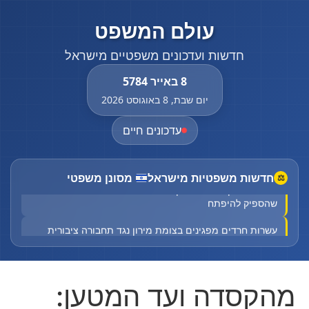
עולם המשפט
חדשות ועדכונים משפטיים מישראל
8 באייר 5784
יום שבת, 8 באוגוסט 2026
עדכונים חיים
חדשות משפטיות מישראל
מסונן משפטי
⚖
המרכז הענק של פתח תקווה עולה בלהבות - עוד לפני
שהספיק להיפתח
עשרות חרדים מפגינים בצומת מירון נגד תחבורה ציבורית
לפני צאת השבת
רוכב אופנוע נפגע מרכב בצומת התשבי - מצבו בינוני
מהקסדה ועד המטען:
ילד בן 11 נפל מגובה במעלות תרשיחא - מצבו בינוני